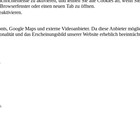
hrichtenleiste zu aktivieren, und lehnen Sie alle Cookies ab, wenn Si
 Browserfenster oder einen neuen Tab zu öffnen.
eaktivieren.
ts, Google Maps und externe Videoanbieter. Da diese Anbieter mögli
ktionalität und das Erscheinungsbild unserer Website erheblich beeintr
.
.