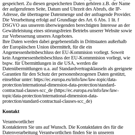
gespeichert. Zu diesen gespeicherten Daten gehören z.B. der Name
der aufgerufenen Seite, Datum und Uhrzeit des Abrufs, die IP-
Adresse, die übertragene Datenmenge und der anfragende Provider.
Die Verarbeitung erfolgt auf Grundlage des Art. 6 Abs. 1 lit. f
DSGVO aus unserem überwiegenden berechtigten Interesse an der
Gewährleistung eines störungsfreien Betriebs unserer Website sowie
zur Verbesserung unseres Angebotes.
Ihre Daten werden dabei gegebenenfalls in Drittstaaten außerhalb
der Europäischen Union übermittelt, für die ein
Angemessenheitsbeschluss der EU-Kommision vorliegt. Soweit
kein Angemessenheitsbeschluss der EU-Kommmision vorliegt, wie
bspw. für Übermittlungen in die USA, werden die
Datenübermittlungen u.a. auf Standardvertragsklauseln als geeignete
Garantien für den Schutz der personenbezogenen Daten gestützt,
einsehbar unter: https://ec.europa.eu/info/law/law-topic/data-
protection/international-dimension-data-protection/standard-
contractual-clauses-scc_de (https://ec.europa.eu/info/law/law-
topic/data-protection/international-dimension-data-
protection/standard-contractual-clauses-scc_de)
Kontakt
Verantwortlicher
Kontaktieren Sie uns auf Wunsch. Die Kontaktdaten des für die
Datenverarbeitung Verantwortlichen finden Sie in unserem